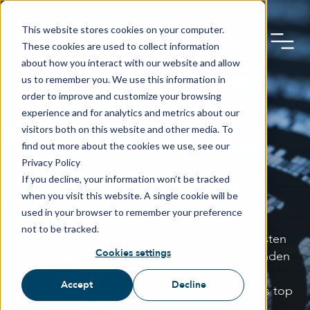
This website stores cookies on your computer.
These cookies are used to collect information
about how you interact with our website and allow
us to remember you. We use this information in
order to improve and customize your browsing
experience and for analytics and metrics about our
visitors both on this website and other media. To
find out more about the cookies we use, see our
Privacy Policy
TBS BLOG
If you decline, your information won’t be tracked
when you visit this website. A single cookie will be
used in your browser to remember your preference
not to be tracked.
TBS hält Sie auf dem Laufenden über die neusten
Cookies settings
Entwicklungen in der Biometrie - von spannenden
Blogbeiträgen und Fallstudien bis hin zu
Accept
Decline
interessanten Veranstaltungen. Damit Sie stets top
informiert sind!