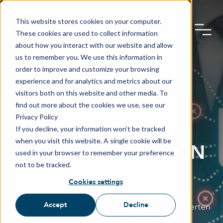
This website stores cookies on your computer.
These cookies are used to collect information
about how you interact with our website and allow
us to remember you. We use this information in
order to improve and customize your browsing
experience and for analytics and metrics about our
visitors both on this website and other media. To
find out more about the cookies we use, see our
Privacy Policy
TBS PORTABLE
If you decline, your information won’t be tracked
when you visit this website. A single cookie will be
CLIENT APPLICATION
used in your browser to remember your preference
not to be tracked.
Cookies settings
Die TBS Portable Client App (PCA) ist eine
Accept
Decline
biometrische Softwarelösung, die auf qualifizierten
Tablets von Drittanbietern läuft und eine