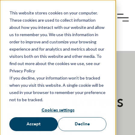
This website stores cookies on your computer.
These cookies are used to collect information
about how you interact with our website and allow
us to remember you. We use this information in
order to improve and customize your browsing
experience and for analytics and metrics about our
visitors both on this website and other media. To
find out more about the cookies we use, see our
Privacy Policy
RETURN TO BLOG LISTINGS
If you decline, your information won’t be tracked
TOUCHLESS
when you visit this website. A single cookie will be
used in your browser to remember your preference
BIOMETRIC SYSTEMS
not to be tracked.
Cookies settings
AN DER SECURITY
Accept
Decline
ESSEN 2024