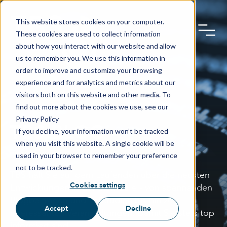
This website stores cookies on your computer.
These cookies are used to collect information
about how you interact with our website and allow
us to remember you. We use this information in
order to improve and customize your browsing
experience and for analytics and metrics about our
visitors both on this website and other media. To
find out more about the cookies we use, see our
Privacy Policy
TBS BLOG
If you decline, your information won’t be tracked
when you visit this website. A single cookie will be
used in your browser to remember your preference
not to be tracked.
TBS hält Sie auf dem Laufenden über die neusten
Cookies settings
Entwicklungen in der Biometrie - von spannenden
Blogbeiträgen und Fallstudien bis hin zu
Accept
Decline
interessanten Veranstaltungen. Damit Sie stets top
informiert sind!