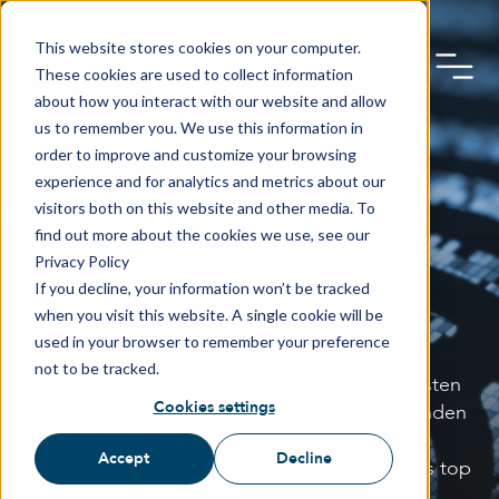
This website stores cookies on your computer.
These cookies are used to collect information
about how you interact with our website and allow
us to remember you. We use this information in
order to improve and customize your browsing
experience and for analytics and metrics about our
visitors both on this website and other media. To
find out more about the cookies we use, see our
Privacy Policy
TBS BLOG
If you decline, your information won’t be tracked
when you visit this website. A single cookie will be
used in your browser to remember your preference
not to be tracked.
TBS hält Sie auf dem Laufenden über die neusten
Cookies settings
Entwicklungen in der Biometrie - von spannenden
Blogbeiträgen und Fallstudien bis hin zu
Accept
Decline
interessanten Veranstaltungen. Damit Sie stets top
informiert sind!