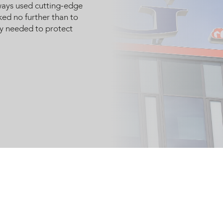
ways used cutting-edge
ked no further than to
ey needed to protect