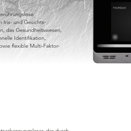
berührungslose
Iris- und Gesichts-
uren, das Gesundheitswesen,
elle Identifikation,
owie flexible Multi-Faktor-
htserkennungsleser, der durch