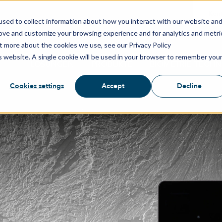
Kont
sed to collect information about how you interact with our website an
rove and customize your browsing experience and for analytics and metri
ut more about the cookies we use, see our Privacy Policy
is website. A single cookie will be used in your browser to remember you
LÖSUNGEN
PRODUKTE
BIOMETRIE-TECH
Cookies settings
Accept
Decline