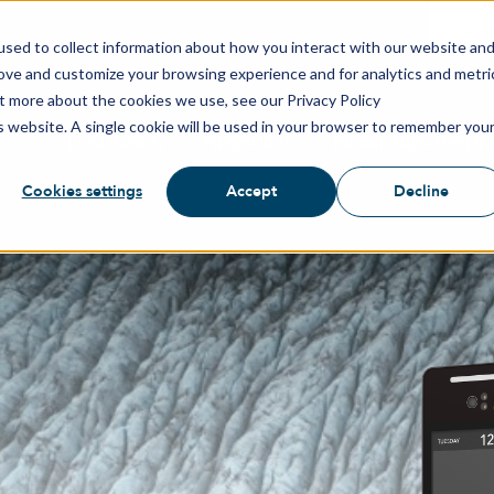
Kont
sed to collect information about how you interact with our website an
rove and customize your browsing experience and for analytics and metri
ut more about the cookies we use, see our Privacy Policy
is website. A single cookie will be used in your browser to remember you
LÖSUNGEN
PRODUKTE
BIOMETRIE-TECH
Cookies settings
Accept
Decline