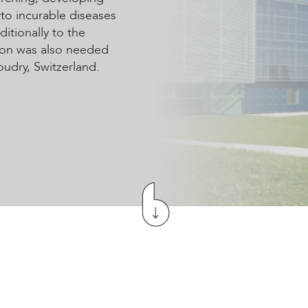
rto incurable diseases
itionally to the
ion was also needed
udry, Switzerland.