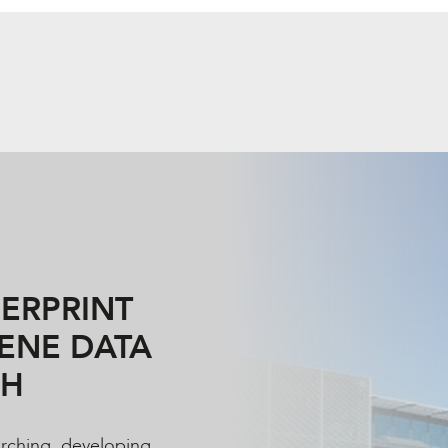
GERPRINT
ENE DATA
CH
earching, developing